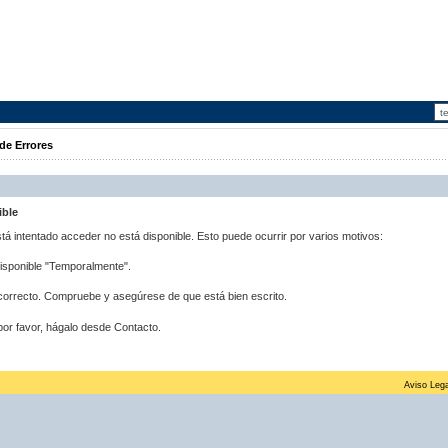
de Errores
ible
stá intentado acceder no está disponible. Esto puede ocurrir por varios motivos:
disponible "Temporalmente".
correcto. Compruebe y asegúrese de que está bien escrito.
por favor, hágalo desde Contacto.
Aviso Lega