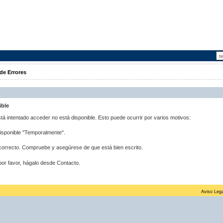
de Errores
ible
stá intentado acceder no está disponible. Esto puede ocurrir por varios motivos:
disponible "Temporalmente".
correcto. Compruebe y asegúrese de que está bien escrito.
por favor, hágalo desde Contacto.
Aviso Lega