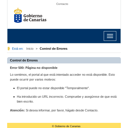
Contacto
Toggle
navigation
Está en:
Inicio
>
Control de Errores
Control de Errores
Error 500: Página no disponible
Lo sentimos, el portal al que está intentado acceder no está disponible. Esto
puede ocurrir por varios motivos:
El portal puede no estar disponible "Temporalmente".
Ha introducido un URL incorrecto. Compruebe y asegúrese de que está
bien escrito.
Atención:
Si desea informar, por favor, hágalo desde Contacto.
© Gobierno de Canarias