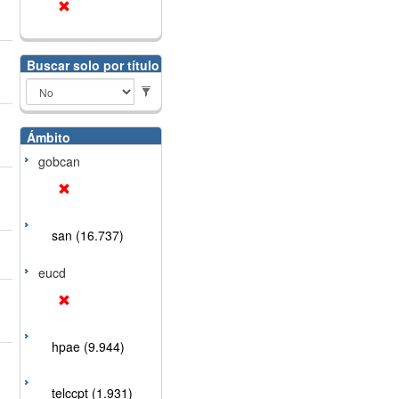
Buscar solo por título
Ámbito
gobcan
san (16.737)
eucd
hpae (9.944)
telccpt (1.931)