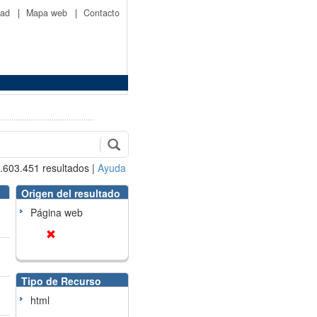
idad
|
Mapa web
|
Contacto
.603.451
resultados
|
Ayuda
Origen del resultado
Página web
Tipo de Recurso
html