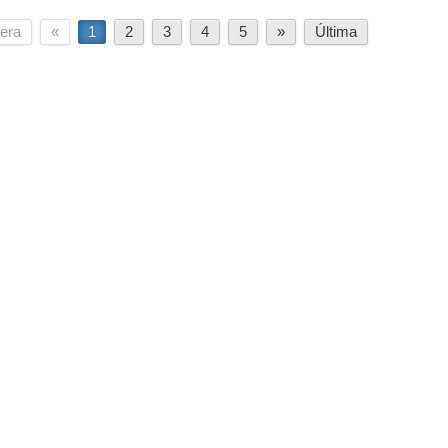
era
«
1
2
3
4
5
»
Última