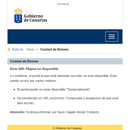
Contacto
Toggle
navigation
Está en:
Inicio
>
Control de Errores
Control de Errores
Error 500: Página no disponible
Lo sentimos, el portal al que está intentado acceder no está disponible. Esto
puede ocurrir por varios motivos:
El portal puede no estar disponible "Temporalmente".
Ha introducido un URL incorrecto. Compruebe y asegúrese de que está
bien escrito.
Atención:
Si desea informar, por favor, hágalo desde Contacto.
© Gobierno de Canarias