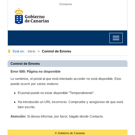
Contacto
Toggle
navigation
Está en:
Inicio
>
Control de Errores
Control de Errores
Error 500: Página no disponible
Lo sentimos, el portal al que está intentado acceder no está disponible. Esto
puede ocurrir por varios motivos:
El portal puede no estar disponible "Temporalmente".
Ha introducido un URL incorrecto. Compruebe y asegúrese de que está
bien escrito.
Atención:
Si desea informar, por favor, hágalo desde Contacto.
© Gobierno de Canarias