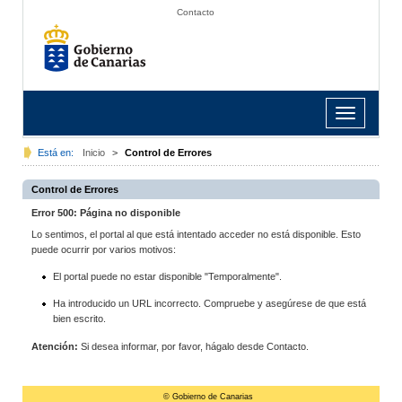
Contacto
Toggle
navigation
Está en:
Inicio
>
Control de Errores
Control de Errores
Error 500: Página no disponible
Lo sentimos, el portal al que está intentado acceder no está disponible. Esto
puede ocurrir por varios motivos:
El portal puede no estar disponible "Temporalmente".
Ha introducido un URL incorrecto. Compruebe y asegúrese de que está
bien escrito.
Atención:
Si desea informar, por favor, hágalo desde Contacto.
© Gobierno de Canarias