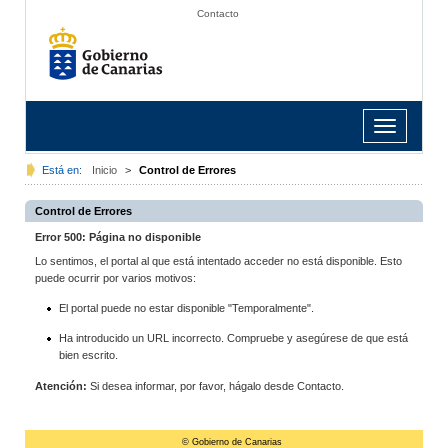
Contacto
Toggle
navigation
Está en:
Inicio
>
Control de Errores
Control de Errores
Error 500: Página no disponible
Lo sentimos, el portal al que está intentado acceder no está disponible. Esto
puede ocurrir por varios motivos:
El portal puede no estar disponible "Temporalmente".
Ha introducido un URL incorrecto. Compruebe y asegúrese de que está
bien escrito.
Atención:
Si desea informar, por favor, hágalo desde Contacto.
© Gobierno de Canarias