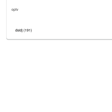
optv
dsidj (191)