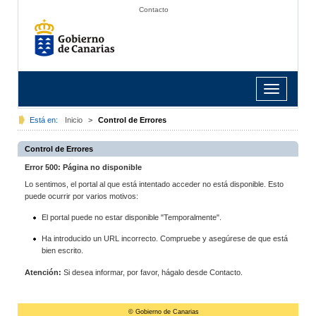
Contacto
Toggle
navigation
Está en:
Inicio
>
Control de Errores
Control de Errores
Error 500: Página no disponible
Lo sentimos, el portal al que está intentado acceder no está disponible. Esto
puede ocurrir por varios motivos:
El portal puede no estar disponible "Temporalmente".
Ha introducido un URL incorrecto. Compruebe y asegúrese de que está
bien escrito.
Atención:
Si desea informar, por favor, hágalo desde Contacto.
© Gobierno de Canarias