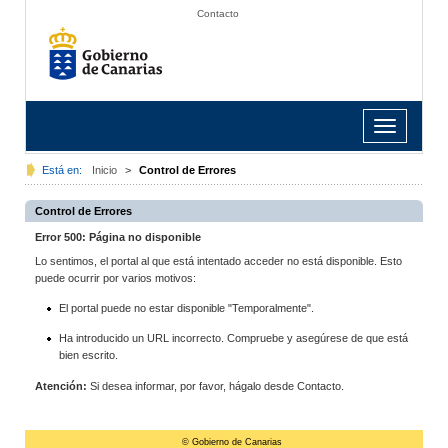
Contacto
Toggle
navigation
Está en:
Inicio
>
Control de Errores
Control de Errores
Error 500: Página no disponible
Lo sentimos, el portal al que está intentado acceder no está disponible. Esto
puede ocurrir por varios motivos:
El portal puede no estar disponible "Temporalmente".
Ha introducido un URL incorrecto. Compruebe y asegúrese de que está
bien escrito.
Atención:
Si desea informar, por favor, hágalo desde Contacto.
© Gobierno de Canarias