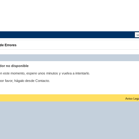
de Errores
idor no disponible
 en este momento, espere unos minutos y vuelva a intentarlo.
por favor, hágalo desde Contacto.
Aviso Lega