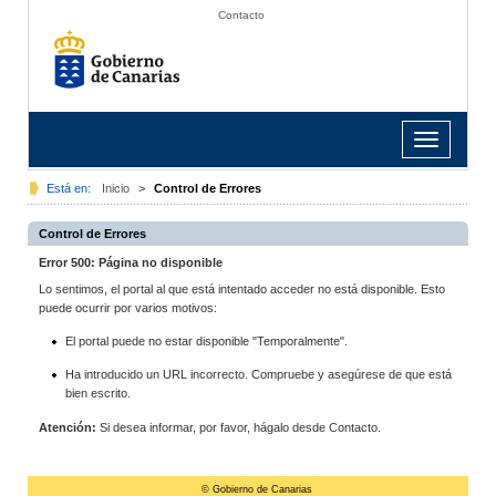
Contacto
Toggle
navigation
Está en:
Inicio
>
Control de Errores
Control de Errores
Error 500: Página no disponible
Lo sentimos, el portal al que está intentado acceder no está disponible. Esto
puede ocurrir por varios motivos:
El portal puede no estar disponible "Temporalmente".
Ha introducido un URL incorrecto. Compruebe y asegúrese de que está
bien escrito.
Atención:
Si desea informar, por favor, hágalo desde Contacto.
© Gobierno de Canarias