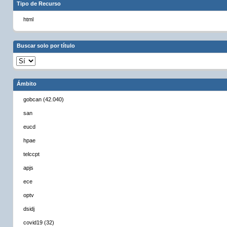
Tipo de Recurso
html
Buscar solo por título
Ámbito
gobcan (42.040)
san
eucd
hpae
telccpt
apjs
ece
optv
dsidj
covid19 (32)