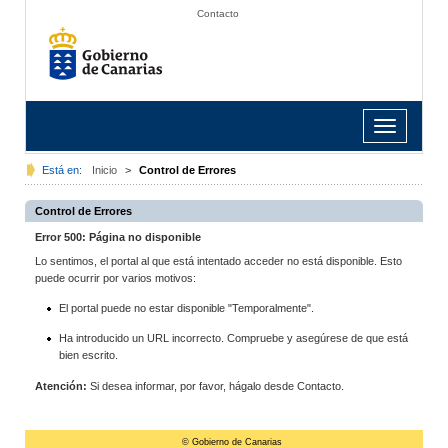
Contacto
Toggle
navigation
Está en:
Inicio
>
Control de Errores
Control de Errores
Error 500: Página no disponible
Lo sentimos, el portal al que está intentado acceder no está disponible. Esto
puede ocurrir por varios motivos:
El portal puede no estar disponible "Temporalmente".
Ha introducido un URL incorrecto. Compruebe y asegúrese de que está
bien escrito.
Atención:
Si desea informar, por favor, hágalo desde Contacto.
© Gobierno de Canarias