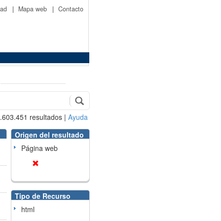
idad
|
Mapa web
|
Contacto
.603.451
resultados
|
Ayuda
Origen del resultado
Página web
Tipo de Recurso
html