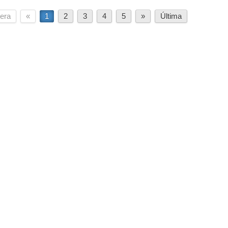
era
«
1
2
3
4
5
»
Última