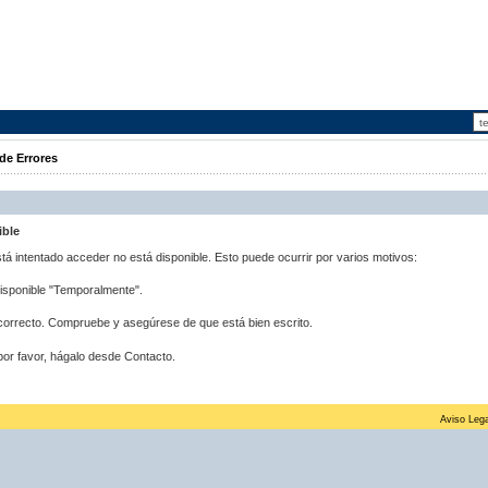
de Errores
ible
stá intentado acceder no está disponible. Esto puede ocurrir por varios motivos:
disponible "Temporalmente".
correcto. Compruebe y asegúrese de que está bien escrito.
por favor, hágalo desde Contacto.
Aviso Lega