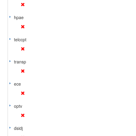
hpae
telccpt
transp
ece
optv
dsidj