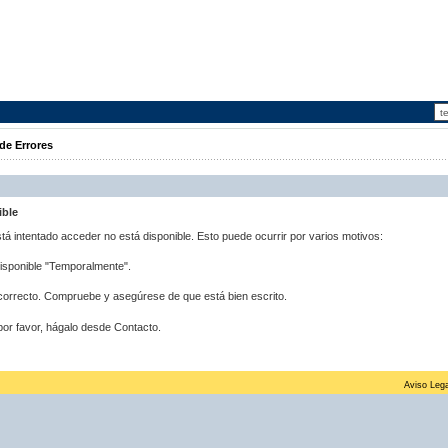
de Errores
ible
stá intentado acceder no está disponible. Esto puede ocurrir por varios motivos:
disponible "Temporalmente".
correcto. Compruebe y asegúrese de que está bien escrito.
por favor, hágalo desde Contacto.
Aviso Lega