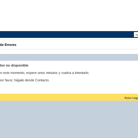
de Errores
idor no disponible
 en este momento, espere unos minutos y vuelva a intentarlo.
por favor, hágalo desde Contacto.
Aviso Lega