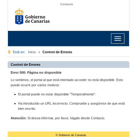
Contacto
Toggle
navigation
Está en:
Inicio
>
Control de Errores
Control de Errores
Error 500: Página no disponible
Lo sentimos, el portal al que está intentado acceder no está disponible. Esto
puede ocurrir por varios motivos:
El portal puede no estar disponible "Temporalmente".
Ha introducido un URL incorrecto. Compruebe y asegúrese de que está
bien escrito.
Atención:
Si desea informar, por favor, hágalo desde Contacto.
© Gobierno de Canarias