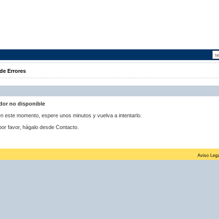
de Errores
idor no disponible
 en este momento, espere unos minutos y vuelva a intentarlo.
por favor, hágalo desde Contacto.
Aviso Lega