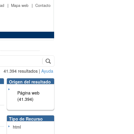
idad
|
Mapa web
|
Contacto
41.394
resultados
|
Ayuda
Origen del resultado
Página web
(41.394)
Tipo de Recurso
html