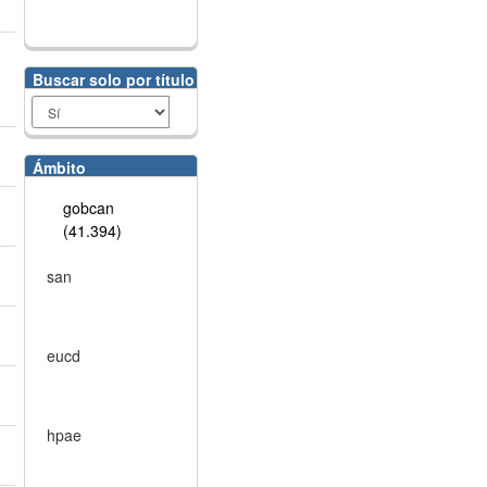
Buscar solo por título
Ámbito
gobcan
(41.394)
san
eucd
hpae