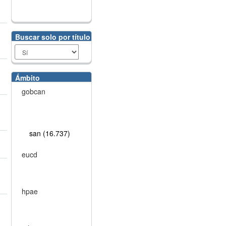
Buscar solo por título
Ámbito
gobcan
san (16.737)
eucd
hpae