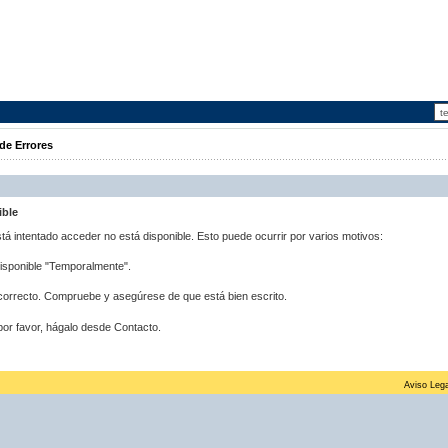
de Errores
ible
stá intentado acceder no está disponible. Esto puede ocurrir por varios motivos:
disponible "Temporalmente".
correcto. Compruebe y asegúrese de que está bien escrito.
por favor, hágalo desde Contacto.
Aviso Lega