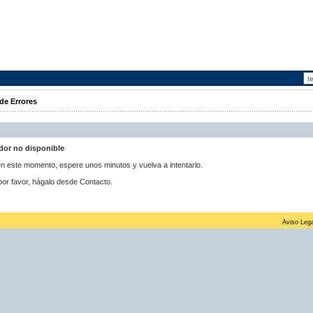
de Errores
idor no disponible
 en este momento, espere unos minutos y vuelva a intentarlo.
por favor, hágalo desde Contacto.
Aviso Lega