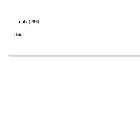
optv (286)
dsidj