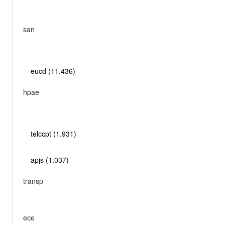
san
eucd (11.436)
hpae
telccpt (1.931)
apjs (1.037)
transp
ece