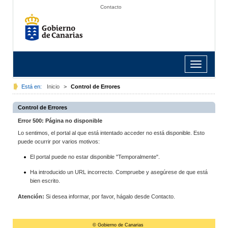
Contacto
Toggle
navigation
Está en:
Inicio
>
Control de Errores
Control de Errores
Error 500: Página no disponible
Lo sentimos, el portal al que está intentado acceder no está disponible. Esto
puede ocurrir por varios motivos:
El portal puede no estar disponible "Temporalmente".
Ha introducido un URL incorrecto. Compruebe y asegúrese de que está
bien escrito.
Atención:
Si desea informar, por favor, hágalo desde Contacto.
© Gobierno de Canarias