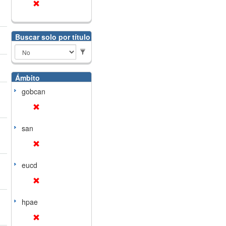
Buscar solo por título
Ámbito
gobcan
san
eucd
hpae