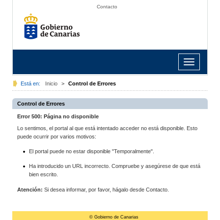
Contacto
Toggle
navigation
Está en:
Inicio
>
Control de Errores
Control de Errores
Error 500: Página no disponible
Lo sentimos, el portal al que está intentado acceder no está disponible. Esto
puede ocurrir por varios motivos:
El portal puede no estar disponible "Temporalmente".
Ha introducido un URL incorrecto. Compruebe y asegúrese de que está
bien escrito.
Atención:
Si desea informar, por favor, hágalo desde Contacto.
© Gobierno de Canarias