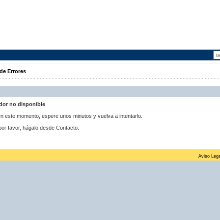
de Errores
idor no disponible
 en este momento, espere unos minutos y vuelva a intentarlo.
por favor, hágalo desde Contacto.
Aviso Lega