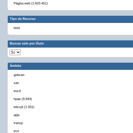
Página web (2.603.451)
Tipo de Recurso
html
Buscar solo por título
Ámbito
gobcan
san
eucd
hpae (9.944)
telccpt (1.931)
apjs
transp
ece