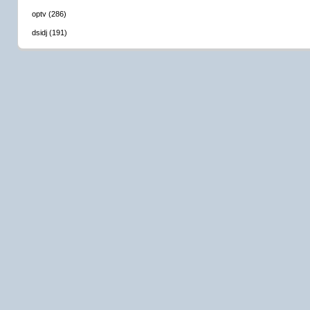
optv (286)
dsidj (191)