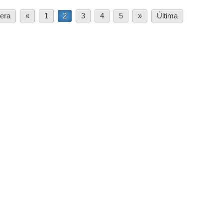
era
«
1
2
3
4
5
»
Última