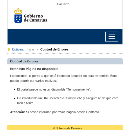
Contacto
Toggle
navigation
Está en:
Inicio
>
Control de Errores
Control de Errores
Error 500: Página no disponible
Lo sentimos, el portal al que está intentado acceder no está disponible. Esto
puede ocurrir por varios motivos:
El portal puede no estar disponible "Temporalmente".
Ha introducido un URL incorrecto. Compruebe y asegúrese de que está
bien escrito.
Atención:
Si desea informar, por favor, hágalo desde Contacto.
© Gobierno de Canarias