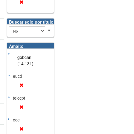
Buscar solo por título
Ámbito
gobcan
(14.131)
eucd
telccpt
ece