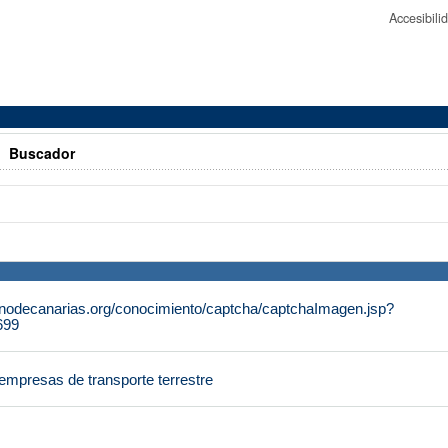
Accesibil
>
Buscador
rnodecanarias.org/conocimiento/captcha/captchaImagen.jsp?
699
empresas de transporte terrestre