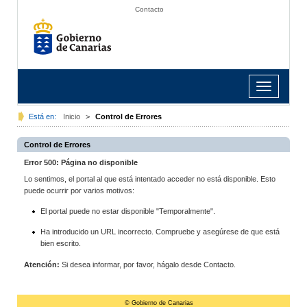
Contacto
Toggle
navigation
Está en:
Inicio
>
Control de Errores
Control de Errores
Error 500: Página no disponible
Lo sentimos, el portal al que está intentado acceder no está disponible. Esto
puede ocurrir por varios motivos:
El portal puede no estar disponible "Temporalmente".
Ha introducido un URL incorrecto. Compruebe y asegúrese de que está
bien escrito.
Atención:
Si desea informar, por favor, hágalo desde Contacto.
© Gobierno de Canarias