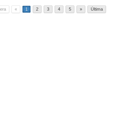
era
«
1
2
3
4
5
»
Última