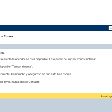
de Errores
ible
stá intentado acceder no está disponible. Esto puede ocurrir por varios motivos:
disponible "Temporalmente".
correcto. Compruebe y asegúrese de que está bien escrito.
por favor, hágalo desde Contacto.
Aviso Lega