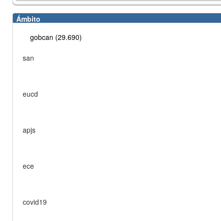
Ámbito
gobcan (29.690)
san
eucd
apjs
ece
covid19