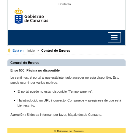
Contacto
Toggle
navigation
Está en:
Inicio
>
Control de Errores
Control de Errores
Error 500: Página no disponible
Lo sentimos, el portal al que está intentado acceder no está disponible. Esto
puede ocurrir por varios motivos:
El portal puede no estar disponible "Temporalmente".
Ha introducido un URL incorrecto. Compruebe y asegúrese de que está
bien escrito.
Atención:
Si desea informar, por favor, hágalo desde Contacto.
© Gobierno de Canarias