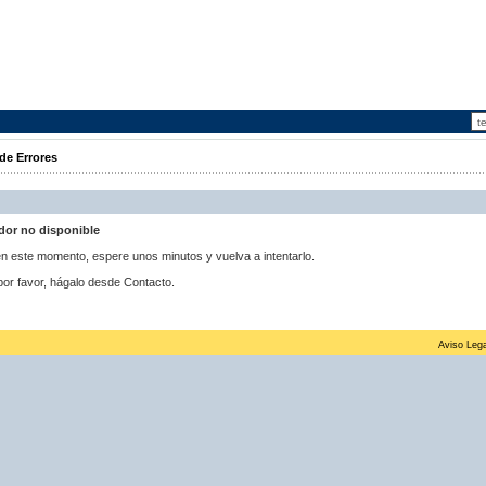
de Errores
idor no disponible
 en este momento, espere unos minutos y vuelva a intentarlo.
por favor, hágalo desde Contacto.
Aviso Lega