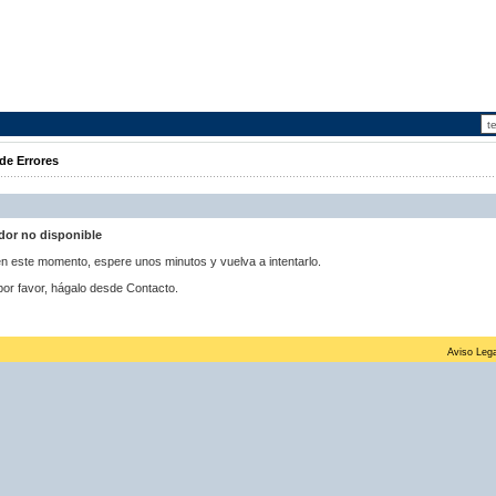
de Errores
idor no disponible
 en este momento, espere unos minutos y vuelva a intentarlo.
por favor, hágalo desde Contacto.
Aviso Lega