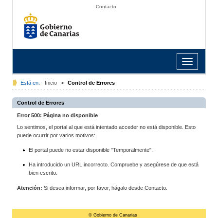
Contacto
Toggle
navigation
Está en:
Inicio
>
Control de Errores
Control de Errores
Error 500: Página no disponible
Lo sentimos, el portal al que está intentado acceder no está disponible. Esto
puede ocurrir por varios motivos:
El portal puede no estar disponible "Temporalmente".
Ha introducido un URL incorrecto. Compruebe y asegúrese de que está
bien escrito.
Atención:
Si desea informar, por favor, hágalo desde Contacto.
© Gobierno de Canarias