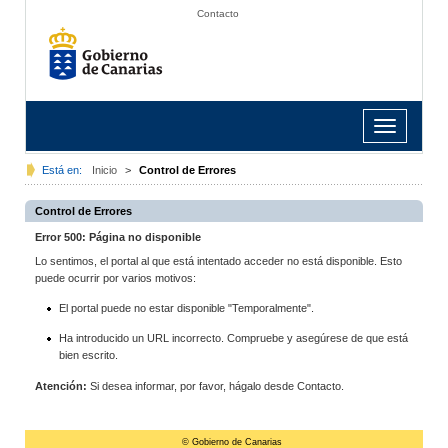
Contacto
Toggle
navigation
Está en:
Inicio
>
Control de Errores
Control de Errores
Error 500: Página no disponible
Lo sentimos, el portal al que está intentado acceder no está disponible. Esto
puede ocurrir por varios motivos:
El portal puede no estar disponible "Temporalmente".
Ha introducido un URL incorrecto. Compruebe y asegúrese de que está
bien escrito.
Atención:
Si desea informar, por favor, hágalo desde Contacto.
© Gobierno de Canarias