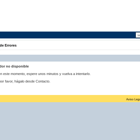
de Errores
idor no disponible
 en este momento, espere unos minutos y vuelva a intentarlo.
por favor, hágalo desde Contacto.
Aviso Lega