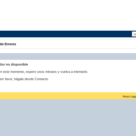
de Errores
idor no disponible
 en este momento, espere unos minutos y vuelva a intentarlo.
por favor, hágalo desde Contacto.
Aviso Lega