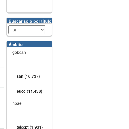
Buscar solo por título
Ámbito
gobcan
san (16.737)
eucd (11.436)
hpae
telccpt (1.931)